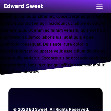
Edward Sweet
Lorem ipsum dolor sit amet, consectetur adipiscing elit,
sed do eiusmod tempor incididunt ut labore et dolore
magna aliqua. Ut enim ad minim veniam, quis nostrud
exercitation ullamco laboris nisi ut aliquip ex ea
commodo consequat. Duis aute irure dolor in
reprehenderit in voluptate velit esse cillum dolore eu
fugiat nulla pariatur. Excepteur sint occaecat cupidatat
non proident, sunt in culpa qui officia deserunt mollit
anim id est laborum.
© 2023 Ed Sweet. All Rights Reserved.